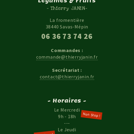
Légumes & Fruits
- Thierry JANIN-
La fromentière
38440 Savas-Mépin
06 36 73 74 26
Commandes :
commande@thierryjanin.fr
Secrétariat :
contact@thierryjanin.fr
- Horaires -
Le Mercredi
Non Stop !
9h - 18h
---
Le Jeudi