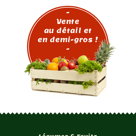
-
Vente
au détail et
en demi-gros !
-