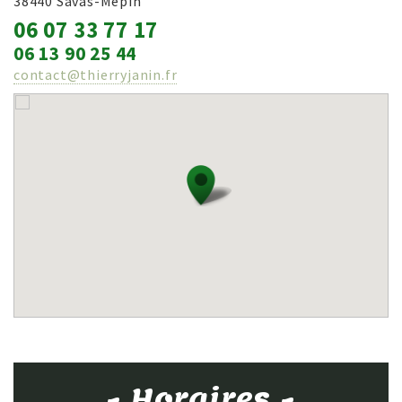
38440 Savas-Mépin
06 07 33 77 17
06 13 90 25 44
contact@thierryjanin.fr
- Horaires -